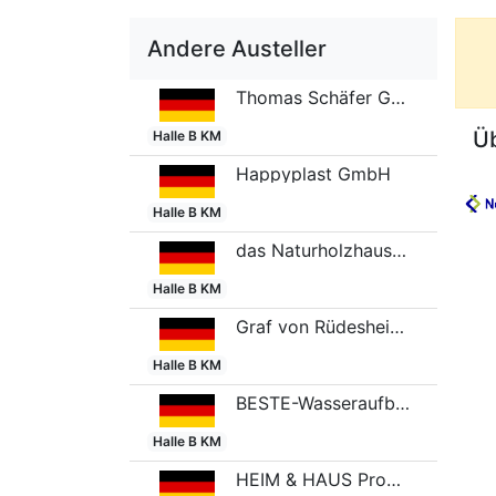
Andere Austeller
Thomas Schäfer GmbH & Co. KG
Ü
Halle B KM
Happyplast GmbH
Halle B KM
das Naturholzhaus ZHLS GmbH & CO. KG
Halle B KM
Graf von Rüdesheim GmbH
Halle B KM
BESTE-Wasseraufbereitung GmbH
Halle B KM
HEIM & HAUS Produktion und Vertrieb GmbH