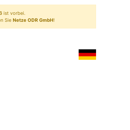
6
ist vorbei.
en Sie
Netze ODR GmbH
!